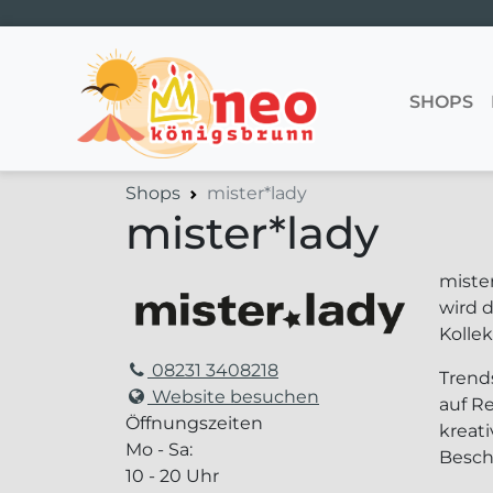
SHOPS
Hauptnavigation
Shops
mister*lady
mister*lady
mister
wird 
Kolle
08231 3408218
Trends
Website besuchen
auf R
Öffnungszeiten
kreat
Mo - Sa:
Besch
10 - 20 Uhr